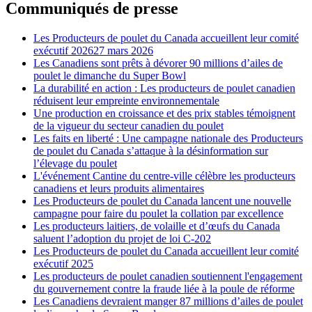
Communiqués de presse
Les Producteurs de poulet du Canada accueillent leur comité
exécutif 2026
27 mars 2026
Les Canadiens sont prêts à dévorer 90 millions d’ailes de
poulet le dimanche du Super Bowl
La durabilité en action : Les producteurs de poulet canadien
réduisent leur empreinte environnementale
Une production en croissance et des prix stables témoignent
de la vigueur du secteur canadien du poulet
Les faits en liberté : Une campagne nationale des Producteurs
de poulet du Canada s’attaque à la désinformation sur
l’élevage du poulet
L'événement Cantine du centre-ville célèbre les producteurs
canadiens et leurs produits alimentaires
Les Producteurs de poulet du Canada lancent une nouvelle
campagne pour faire du poulet la collation par excellence
Les producteurs laitiers, de volaille et d’œufs du Canada
saluent l’adoption du projet de loi C-202
Les Producteurs de poulet du Canada accueillent leur comité
exécutif 2025
Les producteurs de poulet canadien soutiennent l'engagement
du gouvernement contre la fraude liée à la poule de réforme
Les Canadiens devraient manger 87 millions d’ailes de poulet