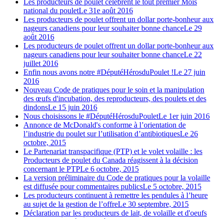
Les producteurs de poulet célèbrent le tout premier Mois
national du poulet
Le 31e août 2016
Les producteurs de poulet offrent un dollar porte-bonheur aux
nageurs canadiens pour leur souhaiter bonne chance
Le 29
août 2016
Les producteurs de poulet offrent un dollar porte-bonheur aux
nageurs canadiens pour leur souhaiter bonne chance
Le 22
juillet 2016
Enfin nous avons notre #DéputéHérosduPoulet !
Le 27 juin
2016
Nouveau Code de pratiques pour le soin et la manipulation
des œufs d'incubation, des reproducteurs, des poulets et des
dindons
Le 15 juin 2016
Nous choisissons le #DéputéHérosduPoulet
Le 1er juin 2016
Annonce de McDonald's conforme à l’orientation de
l’industrie du poulet sur l’utilisation d’antibiotiques
Le 26
octobre, 2015
Le Partenariat transpacifique (PTP) et le volet volaille : les
Producteurs de poulet du Canada réagissent à la décision
concernant le PTP
Le 6 octobre, 2015
La version préliminaire du Code de pratiques pour la volaille
est diffusée pour commentaires publics
Le 5 octobre, 2015
Les producteurs continuent à remettre les pendules à l’heure
au sujet de la gestion de l’offre
Le 30 septembre, 2015
Déclaration par les producteurs de lait, de volaille et d'oeufs