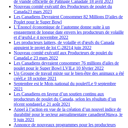
de viande officielle de Patinage Canada
le 18 avril 2023
Nouveau comité exécutif des Producteurs de poulet du
Canada
23 mars 2023
Les Canadiens Devraient Consommer 82 Millions D'ailes de
Poulet pour le Super Bowl
L’Énoncé économique de l’automne donne suite à un
engagement de longue date envers les producteurs de volaille
et d’œufs
Le 4 novembre 2022
Les producteurs laitiers, de volaille et d'œufs du Canada
appuient le projet de loi C-282
14 juin 2022
Nouveau comité exécutif aux Producteurs de poulet du
Canada
Le 23 mars 2022
Les Canadiens devraient consommer 76 millions d'ailes de
poulet pour le Super Bowl LVI
Le 10 février 2022
Un Groupe de travail mixte sur le bien-être des animaux a été
créé
Le 18 octobre 2021
Septembre est le Mois national du poulet!
Le 9 septembre
2021
Les Canadiens en faveur d’un soutien continu aux
producteurs de poulet du Canada, selon les résultats d’un
récent sondage
Le 21 août 2021
Appel à l’action en vue de la création d’un nouvel indice de
durabilité pour le secteur agroalimentaire canadien
Ottawa, le
9 juin 2021
Annonce de nouveaux programmes pour les producteurs