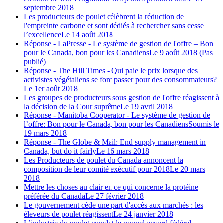
septembre 2018
Les producteurs de poulet célèbrent la réduction de
l'empreinte carbone et sont dédiés à rechercher sans cesse
l’excellence
Le 14 août 2018
Réponse - LaPresse - Le système de gestion de l'offre – Bon
pour le Canada, bon pour les Canadiens
Le 9 août 2018 (Pas
publié)
Réponse - The Hill Times - Qui paie le prix lorsque des
activistes végétaliens se font passer pour des consommateurs?
Le 1er août 2018
Les groupes de producteurs sous gestion de l'offre réagissent à
la décision de la Cour suprême
Le 19 avril 2018
Réponse - Manitoba Cooperator - Le système de gestion de
l’offre: Bon pour le Canada, bon pour les Canadiens
Soumis le
19 mars 2018
Réponse - The Globe & Mail: End supply management in
Canada, but do it fairly
Le 16 mars 2018
Les Producteurs de poulet du Canada annoncent la
composition de leur comité exécutif pour 2018
Le 20 mars
2018
Mettre les choses au clair en ce qui concerne la protéine
préférée du Canada
Le 27 février 2018
Le gouvernement cède une part d'accès aux marchés : les
éleveurs de poulet réagissent
Le 24 janvier 2018
L’industrie du poulet conclut le nouvel accord fédéral-