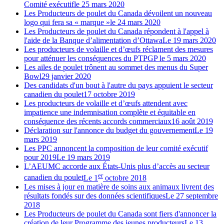
Comité exécutif
le 25 mars 2020
Les Producteurs de poulet du Canada dévoilent un nouveau
logo qui fera sa « marque »
le 24 mars 2020
Les Producteurs de poulet du Canada répondent à l'appel à
l'aide de la Banque d’alimentation d’Ottawa
Le 19 mars 2020
Les producteurs de volaille et d’œufs réclament des mesures
pour atténuer les conséquences du PTPGP
le 5 mars 2020
Les ailes de poulet trônent au sommet des menus du Super
Bowl
29 janvier 2020
Des candidats d'un bout à l'autre du pays appuient le secteur
canadien du poulet
17 octobre 2019
Les producteurs de volaille et d’œufs attendent avec
impatience une indemnisation complète et équitable en
conséquence des récents accords commerciaux
16 août 2019
Déclaration sur l'annonce du budget du gouvernement
Le 19
mars 2019
Les PPC annoncent la composition de leur comité exécutif
pour 2019
Le 19 mars 2019
L’AEUMC accorde aux États-Unis plus d’accès au secteur
er
canadien du poulet
Le 1
octobre 2018
Les mises à jour en matière de soins aux animaux livrent des
résultats fondés sur des données scientifiques
Le 27 septembre
2018
Les Producteurs de poulet du Canada sont fiers d'annoncer la
création de leur Programme des jeunes producteurs
Le 13