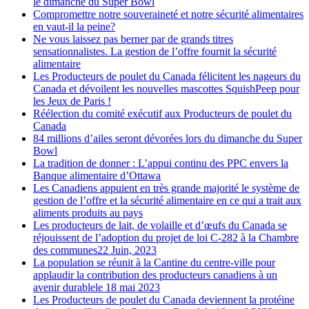
le dimanche du Super Bowl
Compromettre notre souveraineté et notre sécurité alimentaires
en vaut-il la peine?
Ne vous laissez pas berner par de grands titres
sensationnalistes. La gestion de l’offre fournit la sécurité
alimentaire
Les Producteurs de poulet du Canada félicitent les nageurs du
Canada et dévoilent les nouvelles mascottes SquishPeep pour
les Jeux de Paris !
Réélection du comité exécutif aux Producteurs de poulet du
Canada
84 millions d’ailes seront dévorées lors du dimanche du Super
Bowl
La tradition de donner : L’appui continu des PPC envers la
Banque alimentaire d’Ottawa
Les Canadiens appuient en très grande majorité le système de
gestion de l’offre et la sécurité alimentaire en ce qui a trait aux
aliments produits au pays
Les producteurs de lait, de volaille et d’œufs du Canada se
réjouissent de l’adoption du projet de loi C-282 à la Chambre
des communes
22 Juin, 2023
La population se réunit à la Cantine du centre-ville pour
applaudir la contribution des producteurs canadiens à un
avenir durable
le 18 mai 2023
Les Producteurs de poulet du Canada deviennent la protéine