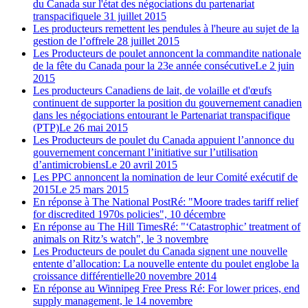
du Canada sur l'état des négociations du partenariat
transpacifique
le 31 juillet 2015
Les producteurs remettent les pendules à l'heure au sujet de la
gestion de l’offre
le 28 juillet 2015
Les Producteurs de poulet annoncent la commandite nationale
de la fête du Canada pour la 23e année consécutive
Le 2 juin
2015
Les producteurs Canadiens de lait, de volaille et d'œufs
continuent de supporter la position du gouvernement canadien
dans les négociations entourant le Partenariat transpacifique
(PTP)
Le 26 mai 2015
Les Producteurs de poulet du Canada appuient l’annonce du
gouvernement concernant l’initiative sur l’utilisation
d’antimicrobiens
Le 20 avril 2015
Les PPC annoncent la nomination de leur Comité exécutif de
2015
Le 25 mars 2015
En réponse à The National Post
Ré: "Moore trades tariff relief
for discredited 1970s policies", 10 décembre
En réponse au The Hill Times
Ré: "‘Catastrophic’ treatment of
animals on Ritz’s watch", le 3 novembre
Les Producteurs de poulet du Canada signent une nouvelle
entente d’allocation: La nouvelle entente du poulet englobe la
croissance différentielle
20 novembre 2014
En réponse au Winnipeg Free Press
Ré: For lower prices, end
supply management, le 14 novembre