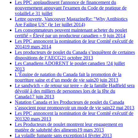
Les PPC applaudissent l'annonce de financement du
gouvernement appuyant l'examen du Code de pratique de
volaille
Le 31 juillet
Lettre ouverte, Vancouver Magazine
Re: "Why Antibiotics
Are Failing US" (le 1er juillet 2014)
Les consommateurs peuvent maintenant acheter du poulet
certifié « Élevé par un producteur canadien »
9 juin 2014
Les PPC annoncent la nomination de leur Comité exécutif de
2014
19 mars 2014
Les producteurs de poulet du Canada s’inquiètent de certaines
dispositions de l’AECG
21 octobre 2013
Les Canadiens ADORENT le poulet canadien !
24 juillet
2013
L’Équipe de natation du Canada fait la promotion de la
nourriture saine et d’un mode de vie sain
20 juin 2013
Le sandwich « de retour sur terre » de la famille Hadfield sera
dévoilé à des milliers de personnes lors de la fête du
Canada
17 juin 2013
Natation Canada et les Producteurs de poulet du Canada
s’associent pour promouvoir un mode de vie sain
22 mai 2013
Les PPC annoncent la nomination de leur Comité exécutif de
2013
20 mars 2013
Les Producteurs de poulet montrent leur engagement en
matière de salubrité des aliments
19 mars 2013
La volaille fumante sans exception
14 février 2013