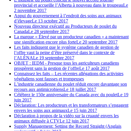
provincial et accueille l’Alberta à nouveau dans le troupeau
Le
2 novembre 2017
Appui du gouvernement à l’endroit des soins aux animaux
d’élevage
Le 13 octobre 2017
Nouveau directeur exécutif au Producteurs de poulet du
Canada
Le 28 septembre 2017
La marque « Élevé par un producteur canadien » a maintenant
une signification encore plus forte
Le 20 septembre 2017
Les faits indiquent que le système canadien de gestion de
l’offre vaut la peine d’être préservé dans le contexte de
l’ALÉNA
Le 19 septembre 2017
OBJET : IEDM - Presque tous les agriculteurs canadiens
prospèrent sans la gestion de l’offre
Le 17 août 2017
Connaissez les faits – Les récentes allégations des activistes
végétaliens sont fausses et trompeuses
L’industrie canadienne du poulet réduit encore davantage son
recours aux antimicrobiens
Le 18 juillet 2017
Célébrez le 150e anniversaire du Canada avec du poulet
Le 19
juin 2017
Déclaration: Les producteurs et les transformateurs s’engagent
envers les soins aux animaux
Le 15 juin 2017
Déclaration à propos de la vidéo sur la cruauté envers les
animaux diffusée à CTV
Le 12 juin 2017
Supply Management: Setting the Record Straight (Anglais