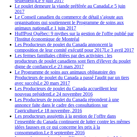
seulement)
Le 9 juin 2017
Le poulet demeure la viande préférée au Canada
Le 5 juin
2017
Le Conseil canadien du commerce de détail s’ajoute aux
organisations qui soutiennent le Programme de soins aux
animaux national
Le 1 juin 2017
HuffPost Québec: 9 mythes sur la gestion de l'offre publié par
l'Institut économique de Montréal
Les Producteurs de poulet du Canada annoncent la
composition de leur comité exécutif pour 2017
Le 3 avril 2017
Les fermes familiales ciblées par des activistes : les
producteurs de poulet canadiens sont fiers d'élever du poulet
digne de confiance
Le 23 mars 2017
Le Programme de soins aux animaux obligatoire des
Producteurs de poulet du Canada a passé l'audit par un tiers
avec succès
Le 20 mars 2017
Les Producteurs de poulet du Canada accueillent leur
nouveau président
Le 24 novembre 2016
Les Producteurs de poulet du Canada répondent à une
annonce faite dans le cadre des consultations sur
l’agriculture
Le 18 novembre, 2016
Les producteurs assujettis à la gestion de l’offre dans
l’ensemble du Canada continuent de lutter contre les mêmes
idées fausses en ce qui concerne les prix à la
consommation.
Le 8 septembre 2016