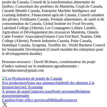
poulet du Canada, Conseil de la transformation alimentaire du
Québec, Consortium des protéines du Manitoba, CropLife Canada,
Canards Illimités Canada, Enterprise Machine Intelligence and
Learning Initiative, Financement agricole Canada, Conseil canadien
des pêches, Fertilisants Canada, Produits alimentaires, de santé et de
consommation du Canada, Global Institute for Food Security,
Lakeland College (Alberta), Les Compagnies Loblaw Limitée,
Agriculture et Développement des ressources Manitoba, Ontario
Cattle Feeders’ Association/Ontario Corn Fed Beef, Nutrien, Olds
College (Alberta), Protein Industries Canada, Pulse Canada,
Statistique Canada, Syngenta, TrustBix Inc, World Business Council
for Sustainable Development (Conseil mondial des entreprises pour
le développement durable)
Personne‑ressource : David McInnes, coordonnateur du projet
d’indice national sur le rendement agroalimentaire :
daviddmcinnes@gmail.com
Nos producteurs
Soins aux animaux
Salubrité des aliments à la
ferme
recherche
L’économie
À propos de nous
Contactez-nous
Notre personnel
Relations
gouvernementales
Carrières
Votre office provincial
Médias
Ressources