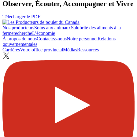
Observer, Écouter, Accompagner et Vivre
Télécharger le PDF
Nos producteurs
Soins aux animaux
Salubrité des aliments à la
ferme
recherche
L’économie
À propos de nous
Contactez-nous
Notre personnel
Relations
gouvernementales
Carrières
Votre office provincial
Médias
Ressources