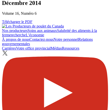
Décembre 2014
Volume 16, Numéro 6
Télécharger le PDF
Nos producteurs
Soins aux animaux
Salubrité des aliments à la
ferme
recherche
L’économie
À propos de nous
Contactez-nous
Notre personnel
Relations
gouvernementales
Carrières
Votre office provincial
Médias
Ressources