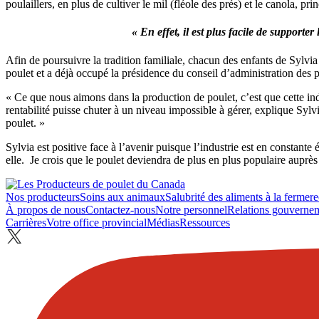
poulaillers, en plus de cultiver le mil (fléole des prés) et le canola, p
« En effet, il est plus facile de supporte
Afin de poursuivre la tradition familiale, chacun des enfants de Sylv
poulet et a déjà occupé la présidence du conseil d’administration des 
« Ce que nous aimons dans la production de poulet, c’est que cette indus
rentabilité puisse chuter à un niveau impossible à gérer, explique Sylvia
poulet. »
Sylvia est positive face à l’avenir puisque l’industrie est en constan
elle. Je crois que le poulet deviendra de plus en plus populaire auprè
Nos producteurs
Soins aux animaux
Salubrité des aliments à la ferme
r
À propos de nous
Contactez-nous
Notre personnel
Relations gouverne
Carrières
Votre office provincial
Médias
Ressources